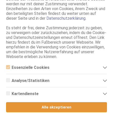
Mannheim
werden nur mit deiner Zustimmung verwendet.
Vanessa
Einzelheiten zu den Arten von Cookies, ihrem Zweck und
den beteiligten Stellen findest du weiter unten auf
25 Jahre, 80D, KF 34, 1.65m, 52 kg, total rasiert, osteuropäisch
dieser Seite und in der
Datenschutzerklärung
.
ZK, 69, GF6, NSa, BV, MFF, Schmu., Kuscheln
Es steht dir frei, deine Zustimmung jederzeit zu geben,
Mannheim
zu verweigern oder zurückzuziehen, indem du die Cookie-
Malina
und Datenschutzeinstellungen erneut öffnest. Den Link
hierzu findest du im Fußbereich unserer Webseite. Wir
24 Jahre, 85B, KF 36, 1.64m, total rasiert, osteuropäisch
69, GF6, NSa, Franz b. Ihr, Schmu., Kuscheln, Körperküs., AV b. Ihm
empfehlen in die Verwendung von Cookies einzuwilligen,
um die bestmögliche Nutzererfahrung auf unserer
Mannheim
Webseite erleben zu können.
Trixie - Nur Escort !!
Essenzielle Cookies
35 Jahre, 80D, KF 44, 1.65m, 77 kg, total rasiert, osteuropäisch
Essenzielle Cookies sind alle notwendigen Cookies, die für den
ZK, 69, GF6, NSa, Franz b. Ihr, BV, Schmu., Kuscheln
Betrieb der Webseite notwendig sind, indem Grundfunktionen
Analyse/Statistiken
ermöglicht werden. Die Webseite kann ohne diese Cookies nicht
richtig funktionieren.
Analyse- bzw. Statistikcookies sind Cookies, die der Analyse der
Webseiten-Nutzung und der Erstellung von anonymisierten
Kartendienste
Zugriffsstatistiken dienen. Sie helfen den Webseiten-Besitzern zu
verstehen, wie Besucher mit Webseiten interagieren, indem
Google Maps
Informationen anonym gesammelt und gemeldet werden.
Alle akzeptieren
Wenn Sie Google Maps auf unserer Webseite nutzen, können