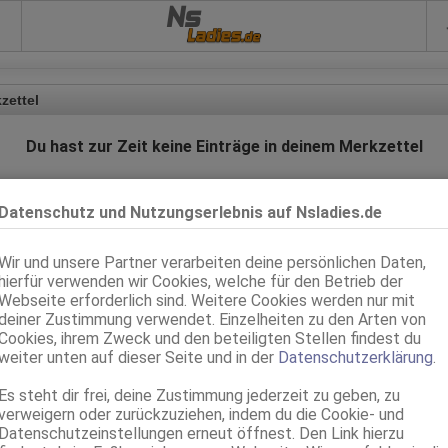
Ns
zettel
Du hast zur Zeit keine Einträge in deinem Merkzettel
Nutze einfach "Anzeige merken" bei deinen favorisierten Anzeigen
Datenschutz und Nutzungserlebnis auf Nsladies.de
Zurück
Wir und unsere Partner verarbeiten deine persönlichen Daten,
hierfür verwenden wir Cookies, welche für den Betrieb der
Webseite erforderlich sind. Weitere Cookies werden nur mit
deiner Zustimmung verwendet. Einzelheiten zu den Arten von
nach oben
Cookies, ihrem Zweck und den beteiligten Stellen findest du
weiter unten auf dieser Seite und in der
Datenschutzerklärung
.
Zur PC/Tablet Version
Es steht dir frei, deine Zustimmung jederzeit zu geben, zu
verweigern oder zurückzuziehen, indem du die Cookie- und
e Seite beinhaltet eindeutige erotische Darstellungen und ist für Minderjährige 
Datenschutzeinstellungen erneut öffnest. Den Link hierzu
geeignet!