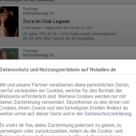
Thayngen
Rohrhaldenweg 10
Zora im Club Leguan
Club Leguan - Happy Hour ab 1.4 von 11-16h
29 Jahre, 75C, KF 36, 1.67m, total rasiert, osteuropäisch
ZK, 69, GF6, NSa, Franz b. Ihr, BV, Körperküs.
Thayngen
Rohrhaldenweg 10
Isabella im Club Leguan
Datenschutz und Nutzungserlebnis auf Nsladies.de
Club Leguan - Happy Hour ab 1.4 von 11-16h
30 Jahre, 70B, KF 36, 1.63m, total rasiert, osteuropäisch
ZK, 69, NSa, NSp, Franz b. Ihr, BV, Schmu., Kuscheln
Wir und unsere Partner verarbeiten deine persönlichen Daten,
hierfür verwenden wir Cookies, welche für den Betrieb der
Thayngen
Webseite erforderlich sind. Weitere Cookies werden nur mit
Rohrhaldenweg 10
deiner Zustimmung verwendet. Einzelheiten zu den Arten von
Scarlett im Club Leguan
Cookies, ihrem Zweck und den beteiligten Stellen findest du
Club Leguan - Happy Hour ab 1.4 von 11-16h
weiter unten auf dieser Seite und in der
Datenschutzerklärung
.
20 Jahre, 75B, KF 36, 1.63m, total rasiert, osteuropäisch
ZK, 69, GF6, DT, NSa, NSp, Franz b. Ihr
Es steht dir frei, deine Zustimmung jederzeit zu geben, zu
verweigern oder zurückzuziehen, indem du die Cookie- und
Thayngen