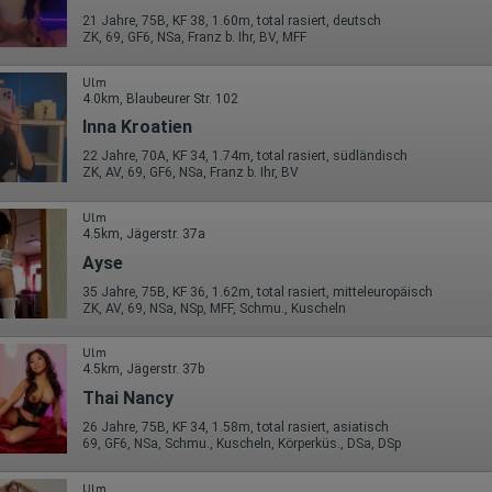
https://developers.google.com/analytics/devguides/collection/analyt
21 Jahre, 75B, KF 38, 1.60m, total rasiert, deutsch
icsjs/cookie-usage?hl=de#gtagjs_google_analytics_4_-
ZK, 69, GF6, NSa, Franz b. Ihr, BV, MFF
_cookie_usage
Herausgeber:
Ulm
Google Ireland Limited
4.0km, Blaubeurer Str. 102
Erhobene Daten:
Inna Kroatien
Die erzeugten Informationen über die Benutzung unserer Webseiten
22 Jahre, 70A, KF 34, 1.74m, total rasiert, südländisch
sowie die von dem Browser übermittelte IP-Adresse werden übertragen
ZK, AV, 69, GF6, NSa, Franz b. Ihr, BV
und gespeichert. Dabei können aus den verarbeiteten Daten pseudonym
Nutzungsprofile der Nutzer erstellt werden. Diese Informationen wird
Google gegebenenfalls auch an Dritte übertragen, sofern dies gesetzlich
Ulm
vorgeschrieben wird oder, soweit Dritte diese Daten im Auftrag von
4.5km, Jägerstr. 37a
Google verarbeiten. Die IP-Adresse der Nutzer wird von Google innerhalb
Ayse
von Mitgliedstaaten der Europäischen Union oder in anderen
Vertragsstaaten des Abkommens über den Europäischen
35 Jahre, 75B, KF 36, 1.62m, total rasiert, mitteleuropäisch
Wirtschaftsraum gekürzt, dies bedeutet, dass alle Daten anonym
ZK, AV, 69, NSa, NSp, MFF, Schmu., Kuscheln
erhoben werden. Nur in Ausnahmefällen wird die volle IP-Adresse an
einen Server von Google in den USA übertragen und dort gekürzt. Die von
dem Browser des Nutzers übermittelte IP-Adresse wird nicht mit andere
Ulm
Daten von Google zusammengeführt.
4.5km, Jägerstr. 37b
Thai Nancy
Erhobene Informationen zum Besucherverhalten sind folgende:
26 Jahre, 75B, KF 34, 1.58m, total rasiert, asiatisch
Herkunft (Land und Stadt)
69, GF6, NSa, Schmu., Kuscheln, Körperküs., DSa, DSp
Sprache
Betriebssystem
Ulm
Gerät (PC, Tablet-PC oder Smartphone)