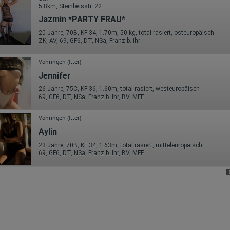
5.8km, Steinbeisstr. 22
Browser und alle verwendeten Add-ons
Auflösung des Computers
Jazmin *PARTY FRAU*
Besucherquelle (Facebook, Suchmaschine oder verweisende
Webseite)
20 Jahre, 70B, KF 34, 1.70m, 50 kg, total rasiert, osteuropäisch
Welche Dateien wurden heruntergeladen?
ZK, AV, 69, GF6, DT, NSa, Franz b. Ihr
Welche Videos angeschaut?
Wurden Werbebanner angeklickt?
Vöhringen (Iller)
Wohin ging der Besucher? Klickte er auf weitere Seiten des Portals
oder hat er sie komplett verlassen?
Jennifer
Wie lange blieb der Besucher?
26 Jahre, 75C, KF 36, 1.60m, total rasiert, westeuropäisch
Ort der Verarbeitung:
69, GF6, DT, NSa, Franz b. Ihr, BV, MFF
Europäische Union & USA
Vöhringen (Iller)
Hotjar
Aylin
Wir nutzen Hotjar als Webanalysedient. Es wird verwendet, um Daten
über das Benutzerverhalten zu sammeln. Hotjar kann auch im Rahmen
23 Jahre, 70B, KF 34, 1.63m, total rasiert, mitteleuropäisch
69, GF6, DT, NSa, Franz b. Ihr, BV, MFF
von Umfragen und Feedbackfunktionen, die auf unserer Website
eingebunden sind, von Ihnen bereitgestellte Informationen verarbeiten.
Herausgeber:
Hotjar Limited, Malta
Erhobene Daten:
Datum und Uhrzeit des Besuchs
Gerätetyp