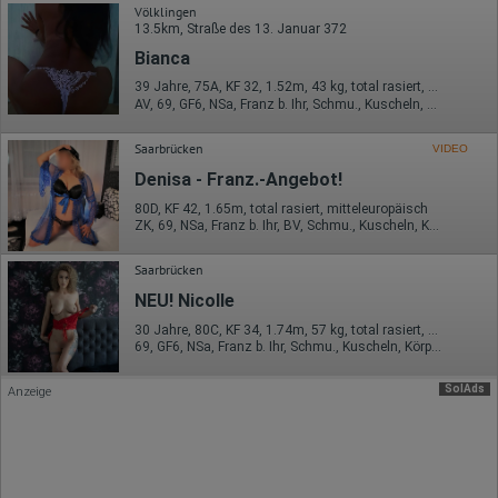
Eindeutige Gerätekennung
Völklingen
Sprachinformationen
13.5km, Straße des 13. Januar 372
Gerätebestriebssystem
Bianca
Browser-Typ
Klicks
39 Jahre, 75A, KF 32, 1.52m, 43 kg, total rasiert, Latina
Domain-Name
AV, 69, GF6, NSa, Franz b. Ihr, Schmu., Kuscheln, Körperküs.
Eindeutige Benutzerkennung
Antworten auf Umfragen
Saarbrücken
VIDEO
Ort der Verarbeitung:
Denisa - Franz.-Angebot!
Europäische Union
80D, KF 42, 1.65m, total rasiert, mitteleuropäisch
Rechtliche Grundlage der Verarbeitung
ZK, 69, NSa, Franz b. Ihr, BV, Schmu., Kuscheln, Körperküs.
Art. 6 Abs. 1 S. 1 lit. a DSGVO
Saarbrücken
NEU! Nicolle
30 Jahre, 80C, KF 34, 1.74m, 57 kg, total rasiert, osteuropäisch
69, GF6, NSa, Franz b. Ihr, Schmu., Kuscheln, Körperküs., AV b. Ihm
SolAds
Anzeige