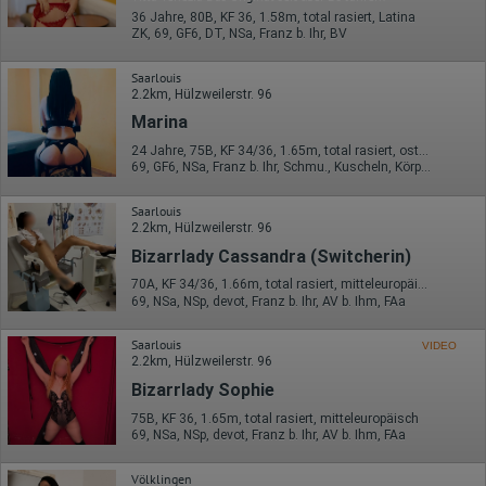
Webseiten sowie die von dem Browser übermittelte IP-Adresse
36 Jahre, 80B, KF 36, 1.58m, total rasiert, Latina
werden übertragen und gespeichert. Dabei können aus den
ZK, 69, GF6, DT, NSa, Franz b. Ihr, BV
verarbeiteten Daten pseudonyme Nutzungsprofile der Nutzer
erstellt werden. Diese Informationen wird Google gegebenenfalls
auch an Dritte übertragen, sofern dies gesetzlich
Saarlouis
vorgeschrieben wird oder, soweit Dritte diese Daten im Auftrag
2.2km, Hülzweilerstr. 96
von Google verarbeiten. Die IP-Adresse der Nutzer wird von
Marina
Google innerhalb von Mitgliedstaaten der Europäischen Union
oder in anderen Vertragsstaaten des Abkommens über den
24 Jahre, 75B, KF 34/36, 1.65m, total rasiert, osteuropäisch
Europäischen Wirtschaftsraum gekürzt, dies bedeutet, dass alle
69, GF6, NSa, Franz b. Ihr, Schmu., Kuscheln, Körperküs., AV b. Ihm
Daten anonym erhoben werden. Nur in Ausnahmefällen wird die
volle IP-Adresse an einen Server von Google in den USA
Saarlouis
übertragen und dort gekürzt. Die von dem Browser des Nutzers
2.2km, Hülzweilerstr. 96
übermittelte IP-Adresse wird nicht mit anderen Daten von Google
zusammengeführt.
Bizarrlady Cassandra (Switcherin)
Erhobene Informationen zum Besucherverhalten sind folgende:
70A, KF 34/36, 1.66m, total rasiert, mitteleuropäisch
69, NSa, NSp, devot, Franz b. Ihr, AV b. Ihm, FAa
Herkunft (Land und Stadt)
Sprache
Saarlouis
VIDEO
Betriebssystem
2.2km, Hülzweilerstr. 96
Gerät (PC, Tablet-PC oder Smartphone)
Browser und alle verwendeten Add-ons
Bizarrlady Sophie
Auflösung des Computers
75B, KF 36, 1.65m, total rasiert, mitteleuropäisch
Besucherquelle (Facebook, Suchmaschine oder
69, NSa, NSp, devot, Franz b. Ihr, AV b. Ihm, FAa
verweisende Webseite)
Welche Dateien wurden heruntergeladen?
Welche Videos angeschaut?
Völklingen