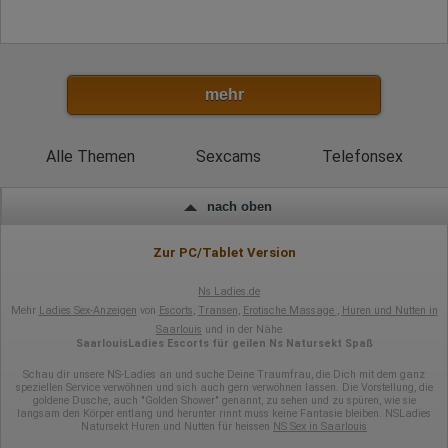
mehr
Alle Themen
Sexcams
Telefonsex
nach oben
Zur PC/Tablet Version
Ns Ladies.de
Mehr
Ladies Sex-Anzeigen
von
Escorts
,
Transen
,
Erotische Massage
,
Huren und Nutten in
Saarlouis
und in der Nähe
SaarlouisLadies Escorts für geilen Ns Natursekt Spaß
Schau dir unsere NS-Ladies an und suche Deine Traumfrau, die Dich mit dem ganz
speziellen Service verwöhnen und sich auch gern verwöhnen lassen. Die Vorstellung, die
goldene Dusche, auch "Golden Shower" genannt, zu sehen und zu spüren, wie sie
langsam den Körper entlang und herunter rinnt muss keine Fantasie bleiben. NSLadies
Natursekt Huren und Nutten für heissen
NS Sex in Saarlouis