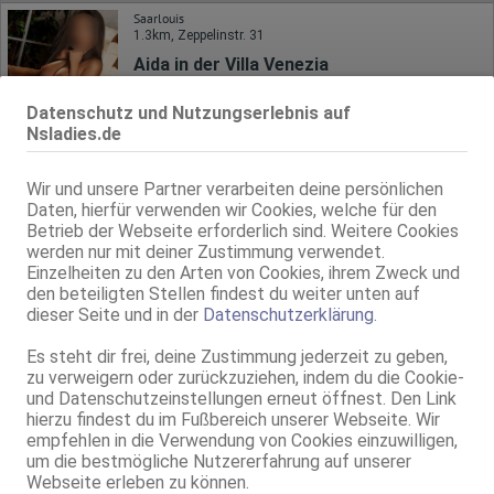
Saarlouis
1.3km, Zeppelinstr. 31
Aida in der Villa Venezia
Villa Venezia Das Original seit über 20 Jahren!
Datenschutz und Nutzungserlebnis auf
26 Jahre, 80C, KF 36, 1.65m, total rasiert, Latina
ZK, 69, GF6, NSa, Franz b. Ihr, BV, DSa
Nsladies.de
Saarlouis
Wir und unsere Partner verarbeiten deine persönlichen
1.3km, Zeppelinstr. 31
Daten, hierfür verwenden wir Cookies, welche für den
Stefy in der Villa Venezia
Betrieb der Webseite erforderlich sind. Weitere Cookies
Villa Venezia Das Original seit über 20 Jahren!
werden nur mit deiner Zustimmung verwendet.
19 Jahre, 75A, KF 36, 1.65m, total rasiert, osteuropäisch
Einzelheiten zu den Arten von Cookies, ihrem Zweck und
ZK, AV, 69, GF6, DT, NSa, Franz b. Ihr
den beteiligten Stellen findest du weiter unten auf
dieser Seite und in der
Datenschutzerklärung
.
Saarlouis
1.3km, Zeppelinstr. 31
Es steht dir frei, deine Zustimmung jederzeit zu geben,
Anna in der Villa Venezia
zu verweigern oder zurückzuziehen, indem du die Cookie-
Villa Venezia Das Original seit über 20 Jahren!
und Datenschutzeinstellungen erneut öffnest. Den Link
27 Jahre, 75C, KF 36, 1.64m, total rasiert, osteuropäisch
hierzu findest du im Fußbereich unserer Webseite. Wir
69, GF6, NSa, Franz b. Ihr, BV, MFF, Schmu., Kuscheln
empfehlen in die Verwendung von Cookies einzuwilligen,
um die bestmögliche Nutzererfahrung auf unserer
Live Sex Cam
Webseite erleben zu können.