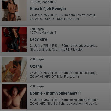
Wurden Werbebanner angeklickt?
10.7km, Marktstr. 5
Wohin ging der Besucher? Klickte er auf weitere Seiten des
Rhea Bl*job Königin
Portals oder hat er sie komplett verlassen?
Wie lange blieb der Besucher?
24 Jahre, 75B, KF 36, 1.70m, total rasiert, osteuropäisch
ZK, AV, 69, GF6, DT, NSa, Franz b. Ihr
Ort der Verarbeitung:
Europäische Union & USA
Völklingen
Hotjar
10.7km, Marktstr. 5
Lady Kira
Wir nutzen Hotjar als Webanalysedient. Es wird verwendet, um
Daten über das Benutzerverhalten zu sammeln. Hotjar kann
24 Jahre, 75B, KF 36, 1.70m, teilrasiert, osteuropäisch
auch im Rahmen von Umfragen und Feedbackfunktionen, die
NSa, dominant, AV b. Ihm, RS, FE, Nylon
auf unserer Website eingebunden sind, von Ihnen bereitgestellte
Informationen verarbeiten.
Völklingen
Herausgeber:
Ozana
Hotjar Limited, Malta
24 Jahre, 75B, KF 36, 1.70m, teilrasiert, osteuropäisch
Erhobene Daten:
ZK, AV, 69, GF6, DT, NSa, Franz b. Ihr
Datum und Uhrzeit des Besuchs
Gerätetyp
Völklingen
Geografischer Standort
Bonnie - Intim vollbehaart! !
IP-Adresse
Mausbewegungen
50 Jahre, 90C, KF 38, 1.55m, 60 kg, stark behaart, osteuropäisch
Besuchte Seiten
ZK, 69, GF6, NSa, BV, Schmu., Kuscheln, Körperküs.
Referrer URL
Bildschirmauflösung