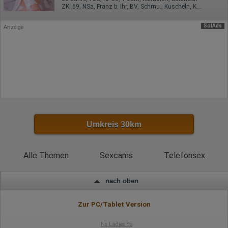
ZK, 69, NSa, Franz b. Ihr, BV, Schmu., Kuscheln, Körperküs.
Besucherquelle (Facebook, Suchmaschine oder
verweisende Webseite)
Welche Dateien wurden heruntergeladen?
SolAds
Anzeige
Welche Videos angeschaut?
Wurden Werbebanner angeklickt?
Wohin ging der Besucher? Klickte er auf weitere Seiten des
Portals oder hat er sie komplett verlassen?
Wie lange blieb der Besucher?
Ort der Verarbeitung:
Europäische Union & USA
Hotjar
Wir nutzen Hotjar als Webanalysedient. Es wird verwendet, um
Umkreis 30km
Daten über das Benutzerverhalten zu sammeln. Hotjar kann
auch im Rahmen von Umfragen und Feedbackfunktionen, die
auf unserer Website eingebunden sind, von Ihnen bereitgestellte
Informationen verarbeiten.
Alle Themen
Sexcams
Telefonsex
Herausgeber:
Hotjar Limited, Malta
nach oben
Erhobene Daten:
Zur PC/Tablet Version
Datum und Uhrzeit des Besuchs
Gerätetyp
Geografischer Standort
Ns Ladies.de