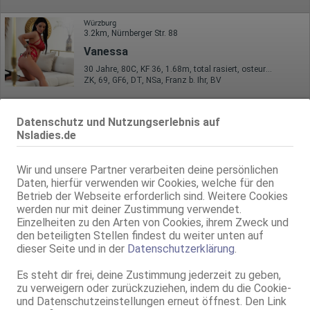
Würzburg
3.2km, Nürnberger Str. 88
Vanessa
30 Jahre, 80C, KF 36, 1.68m, total rasiert, osteuropäisch
ZK, 69, GF6, DT, NSa, Franz b. Ihr, BV
Würzburg
4.0km, Gattingerstr. 27
Datenschutz und Nutzungserlebnis auf
Nsladies.de
ALICE aus Rumänien
24 Jahre, 85D, KF 36, 1.68m, total rasiert, osteuropäisch
ZK, 69, GF6, DT, NSa, Franz b. Ihr, BV
Wir und unsere Partner verarbeiten deine persönlichen
Daten, hierfür verwenden wir Cookies, welche für den
Würzburg
Betrieb der Webseite erforderlich sind. Weitere Cookies
4.0km, Gattingerstr. 27
werden nur mit deiner Zustimmung verwendet.
KARINA aus der Ukraine
Einzelheiten zu den Arten von Cookies, ihrem Zweck und
den beteiligten Stellen findest du weiter unten auf
27 Jahre, 75C, KF 38, 1.64m, total rasiert, osteuropäisch
dieser Seite und in der
Datenschutzerklärung
.
ZK, 69, GF6, DT, NSa, Franz b. Ihr, BV
Es steht dir frei, deine Zustimmung jederzeit zu geben,
zu verweigern oder zurückzuziehen, indem du die Cookie-
und Datenschutzeinstellungen erneut öffnest. Den Link