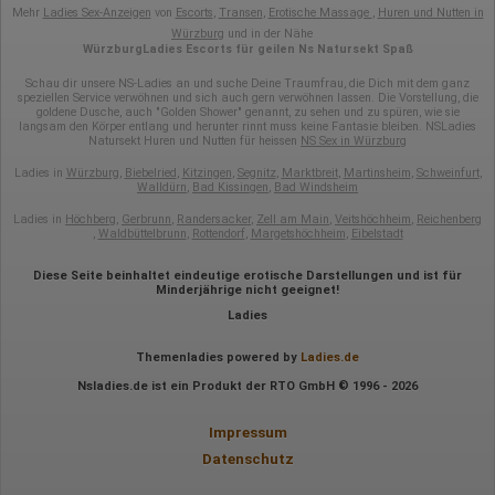
IP-Adresse
Mehr
Ladies Sex-Anzeigen
von
Escorts
,
Transen
,
Erotische Massage
,
Huren und Nutten in
Mausbewegungen
Würzburg
und in der Nähe
Besuchte Seiten
WürzburgLadies Escorts für geilen Ns Natursekt Spaß
Referrer URL
Bildschirmauflösung
Schau dir unsere NS-Ladies an und suche Deine Traumfrau, die Dich mit dem ganz
Eindeutige Gerätekennung
speziellen Service verwöhnen und sich auch gern verwöhnen lassen. Die Vorstellung, die
Sprachinformationen
goldene Dusche, auch "Golden Shower" genannt, zu sehen und zu spüren, wie sie
langsam den Körper entlang und herunter rinnt muss keine Fantasie bleiben. NSLadies
Gerätebestriebssystem
Natursekt Huren und Nutten für heissen
NS Sex in Würzburg
Browser-Typ
Klicks
Ladies in
Würzburg
,
Biebelried
,
Kitzingen
,
Segnitz
,
Marktbreit
,
Martinsheim
,
Schweinfurt
,
Domain-Name
Walldürn
,
Bad Kissingen
,
Bad Windsheim
Eindeutige Benutzerkennung
Antworten auf Umfragen
Ladies in
Höchberg
,
Gerbrunn
,
Randersacker
,
Zell am Main
,
Veitshöchheim
,
Reichenberg
,
Waldbüttelbrunn
,
Rottendorf
,
Margetshöchheim
,
Eibelstadt
Ort der Verarbeitung:
Europäische Union
Diese Seite beinhaltet eindeutige erotische Darstellungen und ist für
Minderjährige nicht geeignet!
Rechtliche Grundlage der Verarbeitung
Ladies
Art. 6 Abs. 1 S. 1 lit. a DSGVO
Themenladies powered by
Ladies.de
Nsladies.de ist ein Produkt der RTO GmbH © 1996 - 2026
Impressum
Datenschutz